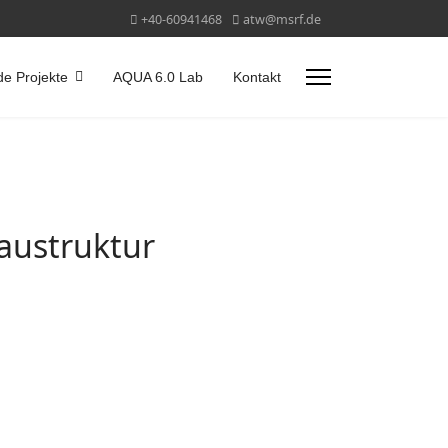
+40-60941468
atw@msrf.de
de Projekte
AQUA 6.0 Lab
Kontakt
austruktur