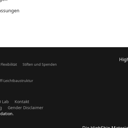
lassungen
Hig
lexibilität
Stiften und Spenden
ff-Leichtbaustruktur
0 Lab
Kontakt
g
Gender Disclaimer
dation.