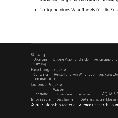
Fertigung eines Windflügels für die Zu
Stiftung
Über uns
Unsere Vision und Ziele
Autonomie und F
Satzung
Forschungsprojekte
Container
Herstellung von Windflügeln aus Kunststo
Urbanes Haus
laufende Projekte
Wasser
AQUA 6.
Rohstoffe
Bewässerung
Abwasser
Impressum
Disclaimer
Datenschutzerklärun
© 2026 HighShip Material Science Research Foun