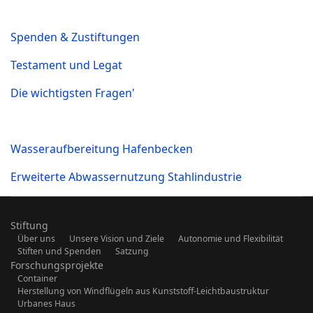
Spenden & Zustiftungen
Testament und Legat
Die wichtigsten Fragen'
Wasseraufbereitung Hafenbecken
Erweiterte Abwassernutzung Stahlindustrie
Stiftung
Über uns
Unsere Vision und Ziele
Autonomie und Flexibilität
Stiften und Spenden
Satzung
Forschungsprojekte
Container
Herstellung von Windflügeln aus Kunststoff-Leichtbaustruktur
Urbanes Haus