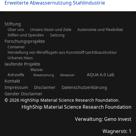
Erweiterte Abwassernutzung Stahlindustrie
Stiftung
Über uns
Unsere Vision und Ziele
Autonomie und Flexibilität
Stiften und Spenden
Satzung
Forschungsprojekte
Container
Herstellung von Windflügeln aus Kunststoff-Leichtbaustruktur
Urbanes Haus
laufende Projekte
Wasser
AQUA 6.0 Lab
Rohstoffe
Bewässerung
Abwasser
Kontakt
Impressum
Disclaimer
Datenschutzerklärung
Gender Disclaimer
© 2026 HighShip Material Science Research Foundation.
HighShip Material Science Research Foundation
Verwaltung: Geno invest
Wagnerstr. 1